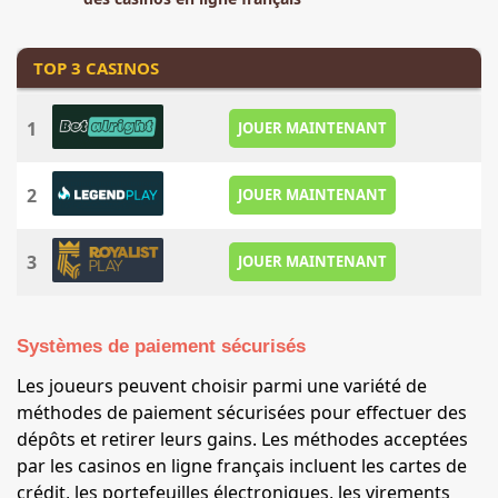
TOP 3 CASINOS
1
JOUER MAINTENANT
2
JOUER MAINTENANT
3
JOUER MAINTENANT
Systèmes de paiement sécurisés
Les joueurs peuvent choisir parmi une variété de
méthodes de paiement sécurisées pour effectuer des
dépôts et retirer leurs gains. Les méthodes acceptées
par les casinos en ligne français incluent les cartes de
crédit, les portefeuilles électroniques, les virements