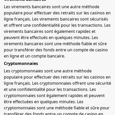
Les virements bancaires sont une autre méthode
populaire pour effectuer des retraits sur les casinos en
ligne français. Les virements bancaires sont sécurisés
et offrent une confidentialité pour les transactions. Les
virements bancaires sont également rapides et
peuvent être effectués en quelques minutes. Les
virements bancaires sont une méthode fiable et sûre
pour transférer des fonds entre un compte de casino
en ligne et un compte bancaire.
Cryptomonnaies
Les cryptomonnaies sont une autre méthode
populaire pour effectuer des retraits sur les casinos en
ligne français. Les cryptomonnaies offrent une sécurité
et une confidentialité pour les transactions. Les
cryptomonnaies sont également rapides et peuvent
être effectuées en quelques minutes. Les
cryptomonnaies sont une méthode fiable et sûre pour
transférer des fonds entre un compte de casino en